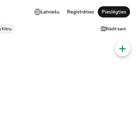
Latviešu
Reģistrēties
Pieslēgties
 filtru
Rādīt karti