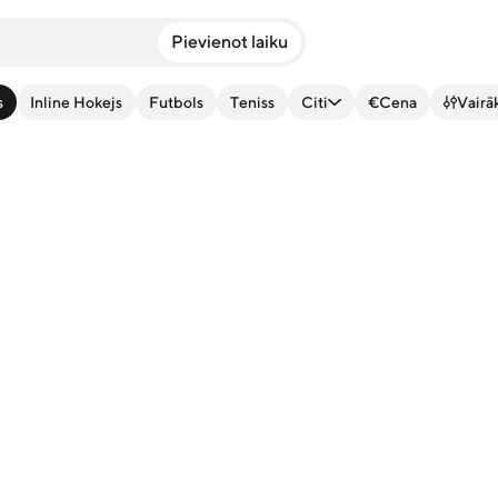
Pievienot laiku
s
Inline Hokejs
Futbols
Teniss
Citi
€
Cena
Vairāk