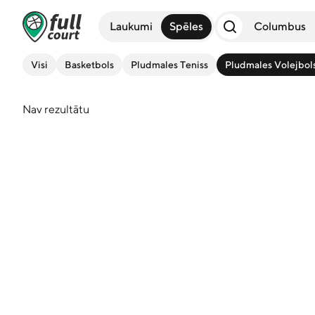
Laukumi
Spēles
Visi
Basketbols
Pludmales Teniss
Pludmales Volejbol
Nav rezultātu